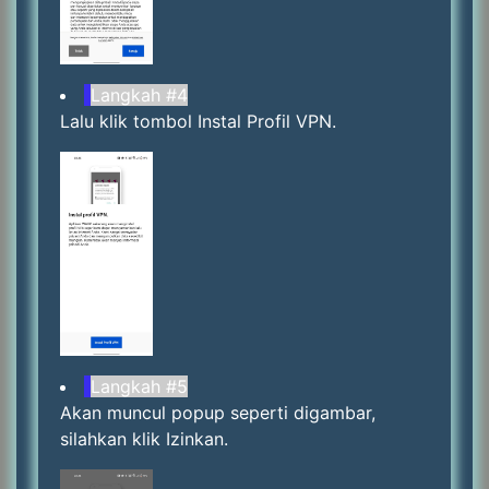
Langkah #4
Lalu klik tombol Instal Profil VPN.
Langkah #5
Akan muncul popup seperti digambar,
silahkan klik Izinkan.