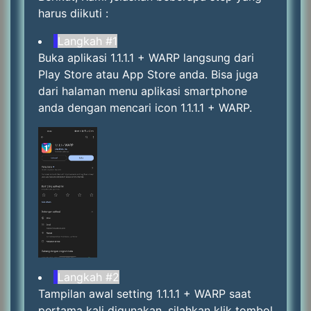
harus diikuti :
Langkah #1
Buka aplikasi 1.1.1.1 + WARP langsung dari
Play Store atau App Store anda. Bisa juga
dari halaman menu aplikasi smartphone
anda dengan mencari icon 1.1.1.1 + WARP.
Langkah #2
Tampilan awal setting 1.1.1.1 + WARP saat
pertama kali digunakan, silahkan klik tombol