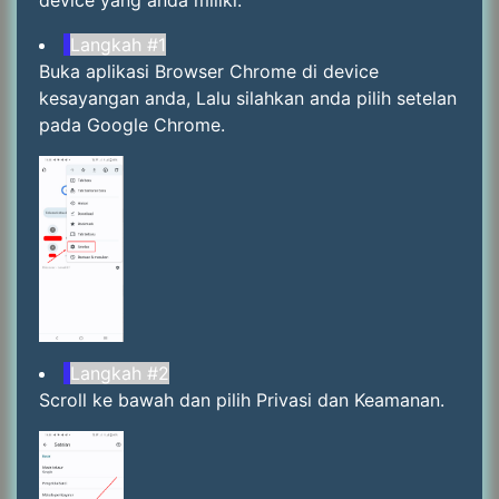
device yang anda miliki.
Langkah #1
Buka aplikasi Browser Chrome di device
kesayangan anda, Lalu silahkan anda pilih setelan
pada Google Chrome.
Langkah #2
Scroll ke bawah dan pilih Privasi dan Keamanan.