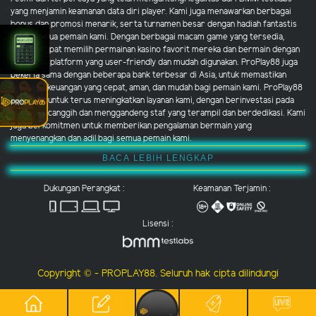
yang menjamin keamanan data diri player. Kami juga menawarkan berbagai
bonus dan promosi menarik, serta turnamen besar dengan hadiah fantastis
untuk semua pemain kami. Dengan berbagai macam game yang tersedia,
pemain dapat memilih permainan kasino favorit mereka dan bermain dengan
nyaman di platform yang user-friendly dan mudah digunakan. ProPlay88 juga
bekerja sama dengan beberapa bank terbesar di Asia, untuk memastikan
transaksi keuangan yang cepat, aman, dan mudah bagi pemain kami. ProPlay88
berusaha untuk terus meningkatkan layanan kami, dengan berinvestasi pada
teknologi canggih dan menggandeng staf yang terampil dan berdedikasi. Kami
juga berkomitmen untuk memberikan pengalaman bermain yang
menyenangkan dan adil bagi semua pemain kami.
BACA LEBIH LENGKAP
Dukungan Perangkat :
Keamanan Terjamin :
Lisensi :
Copyright © - PROPLAY88. Seluruh hak cipta dilindungi