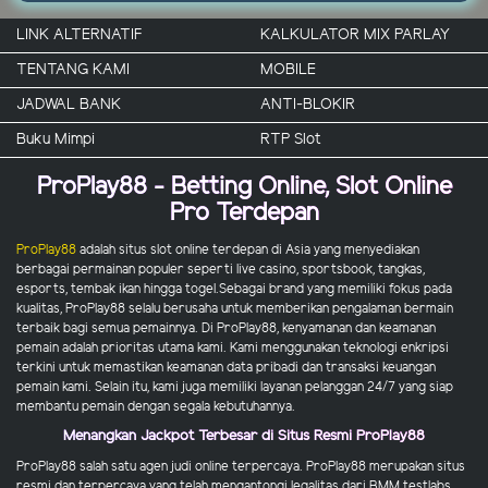
LINK ALTERNATIF
KALKULATOR MIX PARLAY
TENTANG KAMI
MOBILE
JADWAL BANK
ANTI-BLOKIR
Buku Mimpi
RTP Slot
ProPlay88 - Betting Online, Slot Online
Pro Terdepan
ProPlay88
adalah situs slot online terdepan di Asia yang menyediakan
berbagai permainan populer seperti live casino, sportsbook, tangkas,
esports, tembak ikan hingga togel.Sebagai brand yang memiliki fokus pada
kualitas, ProPlay88 selalu berusaha untuk memberikan pengalaman bermain
terbaik bagi semua pemainnya. Di ProPlay88, kenyamanan dan keamanan
pemain adalah prioritas utama kami. Kami menggunakan teknologi enkripsi
terkini untuk memastikan keamanan data pribadi dan transaksi keuangan
pemain kami. Selain itu, kami juga memiliki layanan pelanggan 24/7 yang siap
membantu pemain dengan segala kebutuhannya.
Menangkan Jackpot Terbesar di Situs Resmi ProPlay88
ProPlay88 salah satu agen judi online terpercaya. ProPlay88 merupakan situs
resmi dan terpercaya yang telah mengantongi legalitas dari BMM testlabs