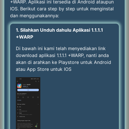
+WARP. Aplikasi ini tersedia di Android ataupun
IOS. Berikut cara step by step untuk menginstal
dan menggunakannya:
1. Silahkan Unduh dahulu Aplikasi 1.1.1.1
+WARP
Di bawah ini kami telah menyediakan link
download aplikasi 1.1.1.1 +WARP, nanti anda
akan di arahkan ke Playstore untuk Android
atau App Store untuk IOS