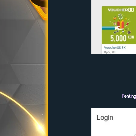
Penting