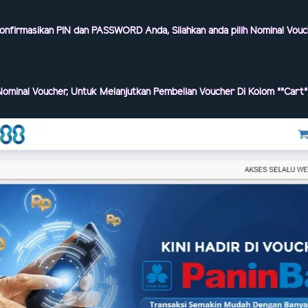
onfirmasikan PIN dan PASSWORD Anda, Silahkan anda pilih Nominal Vouch
Nominal Voucher, Untuk Melanjutkan Pembelian Voucher Di Kolom ""Cart"" 