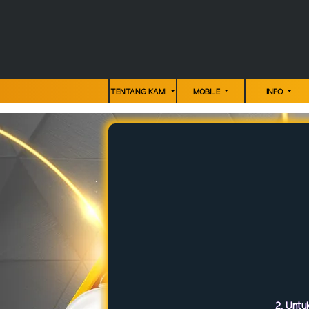
TENTANG KAMI
MOBILE
INFO
2. Untu