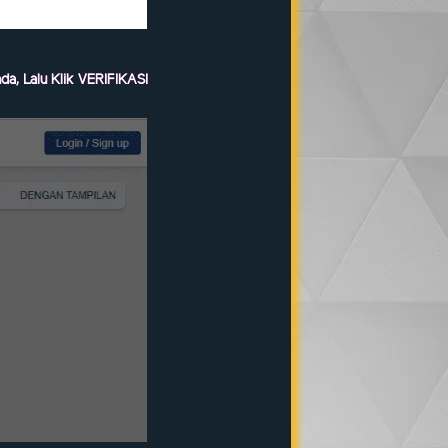
a, Lalu Klik VERIFIKASI