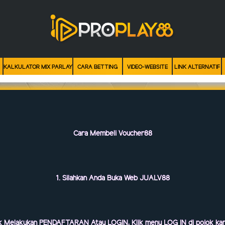
KALKULATOR MIX PARLAY
CARA BETTING
VIDEO-WEBSITE
LINK ALTERNATIF
Cara Membeli Voucher88
1. Silahkan Anda Buka Web
JUALV88
k Melakukan PENDAFTARAN Atau LOGIN, Klik menu LOG IN di pojok kan