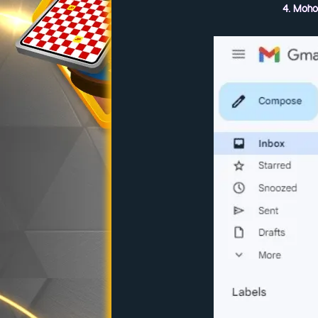
4. Moho