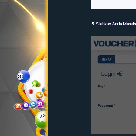
5. Silahkan Anda Masuk