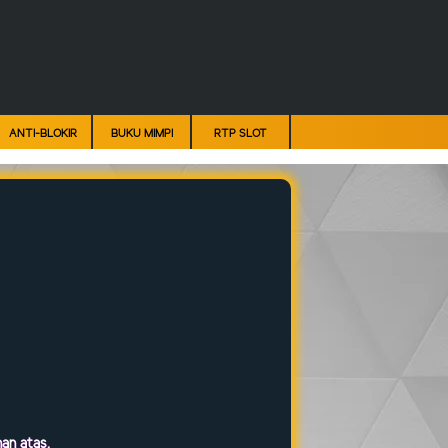
ANTI-BLOKIR
BUKU MIMPI
RTP SLOT
an atas.