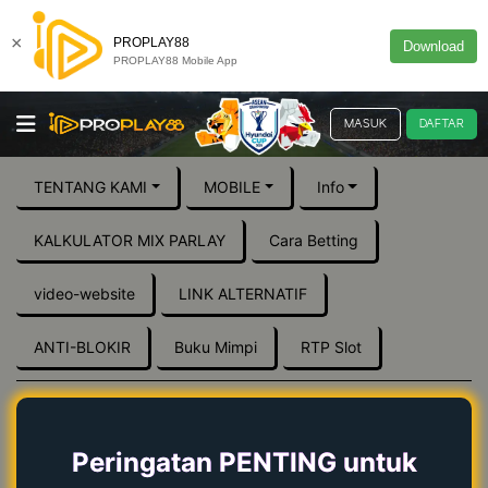
×
PROPLAY88
Download
PROPLAY88 Mobile App
MASUK
DAFTAR
TENTANG KAMI
MOBILE
Info
KALKULATOR MIX PARLAY
Cara Betting
video-website
LINK ALTERNATIF
ANTI-BLOKIR
Buku Mimpi
RTP Slot
Peringatan PENTING untuk