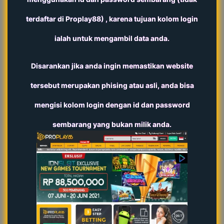
terdaftar di Proplay88) , karena tujuan kolom login
ialah untuk mengambil data anda.
Disarankan jika anda ingin memastikan website
tersebut merupakan phising atau asli, anda bisa
mengisi kolom login dengan id dan password
sembarang yang bukan milik anda.