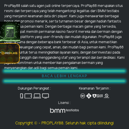
ProPlay88 salah satu agen judi online terpercaya. ProPlay88 merupakan situs
resmi dan terpercaya yang telah mengantongi legalitas dari BMM testlabs
yang menjamin keamanan data diri player. Kami juga menawarkan berbagai
bonus dan promosi menarik, serta turnamen besar dengan hadiah fantastis
untuk semua pemain kami. Dengan berbagai macam game yang tersedia,
pemain dapat memilih permainan kasino favorit mereka dan bermain dengan
nyaman di platform yang user-friendly dan mudah digunakan. ProPlay88 juga
bekerja sama dengan beberapa bank terbesar di Asia, untuk memastikan
transaksi keuangan yang cepat, aman, dan mudah bagi pemain kami. ProPlay88
berusaha untuk terus meningkatkan layanan kami, dengan berinvestasi pada
teknologi canggih dan menggandeng staf yang terampil dan berdedikasi. Kami
juga berkomitmen untuk memberikan pengalaman bermain yang
menyenangkan dan adil bagi semua pemain kami.
BACA LEBIH LENGKAP
Dukungan Perangkat :
Keamanan Terjamin :
Lisensi :
Copyright © - PROPLAY88. Seluruh hak cipta dilindungi