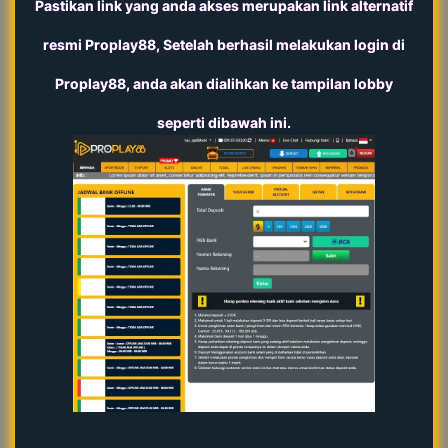
Pastikan link yang anda akses merupakan link alternatif
resmi Proplay88, Setelah berhasil melakukan login di
Proplay88, anda akan dialihkan ke tampilan lobby
seperti dibawah ini.